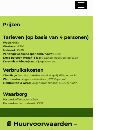
Prijzen
Tarieven (op basis van 4 personen)
Week
: €660
Weekend
: €320
Midweek
: €420
Verlengd weekend (per extra nacht)
: €120
Extra persoon (vanaf 13 jaar
): €20 per nacht per persoon
Kerstmis & Nieuwjaar:
prijs op aanvraag
Verbruikskosten
Chauffage
(van eind oktober tot eind april): €10 per nacht
Warm water
: volgens meterstand, €17,50 per m³
Elektriciteit & airco:
volgens meterstand, €0,75 per kWh
Waarborg
Per week of 14 dagen: €200
Per weekend en midweek: €150
📄 Huurvoorwaarden –