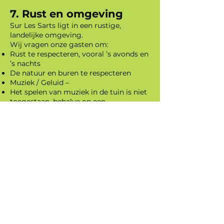
7. Rust en omgeving
Sur Les Sarts ligt in een rustige,
landelijke omgeving.
Wij vragen onze gasten om:
Rust te respecteren, vooral ’s avonds en
’s nachts
De natuur en buren te respecteren
Muziek / Geluid –
Het spelen van muziek in de tuin is niet
toegestaan, behalve op een
geluidsniveau dat geen overlast
veroorzaakt voor de buren.
Geluidsoverlast kan leiden tot
waarschuwing of beëindiging van het
verblijf zonder terugbetaling.
💡 Tip: Kleine achtergrondmuziek op
laag volume is toegestaan, zolang he
t
geen overlast veroorzaakt
8. Aansprakelijkheid
Het gebruik van het vakantieverblijf en
de voorzieningen gebeurt op eigen
verantwoordelijkheid