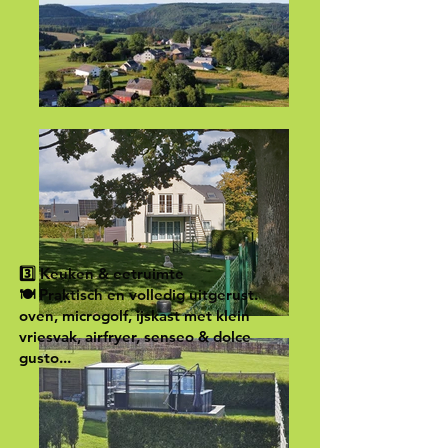
3️⃣ Keuken & eetruimte
🍽️ Praktisch en volledig uitgerust.
oven, microgolf, ijskast met klein
vriesvak, airfryer, senseo & dolce
gusto...