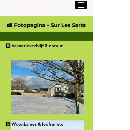
📸 Fotopagina – Sur Les Sarts
1️⃣ Vakantieverblijf & natuur
2️⃣ Woonkamer & leefruimte