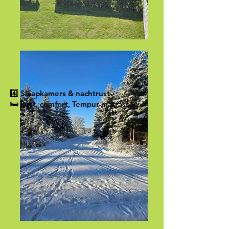
4️⃣ Slaapkamers & nachtrust
🛏️ Rust, comfort, Tempur-matrassen