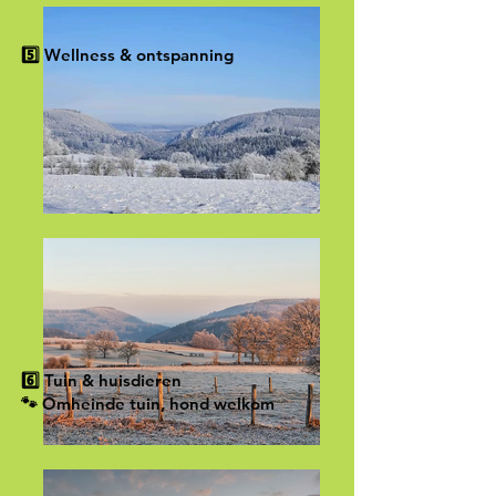
5️⃣ Wellness & ontspanning
6️⃣ Tuin & huisdieren
🐾 Omheinde tuin, hond welkom